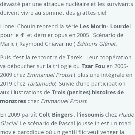
dévasté par une attaque nucléaire et les survivants
doivent vivre au sommet des grattes-ciel.
Lionel Chouin reprend la série
Les Morin- Lourde
l
e
pour le 4
et dernier opus en 2005 . Scénario de
Maric ( Raymond Chiavarino )
Éditions Glénat.
Puis c’est la rencontre de Tarek . Leur coopération
va déboucher sur la trilogie du
Tsar Fou
en 2005-
2009 chez
Emmanuel Proust
( plus une intégrale en
2019 chez
Tartamudo
). Suivie d’une participation
aux illustrations de
Trois (petites) histoires de
monstres
chez
Emmanuel Proust
.
En 2009 paraît
Colt Bingers , l’insoumis
chez
Fluide
Glacial
. Le scénario de Pascal Jousselin est un road
movie parodique où un gentil flic veut venger la