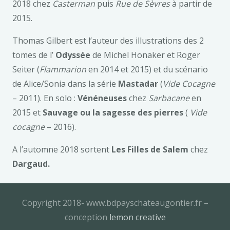
2018 chez
Casterman
puis
Rue de Sèvres
à partir de
2015.
Thomas Gilbert est l’auteur des illustrations des 2
tomes de l’
Odyssée
de Michel Honaker et Roger
Seiter (
Flammarion
en 2014 et 2015) et du scénario
de Alice/Sonia dans la série
Mastadar
(
Vide
Cocagne
– 2011). En solo :
Vénéneuses
chez
Sarbacane
en
2015 et
Sauvage ou la sagesse des
pierres
(
Vide
cocagne
– 2016).
A l’automne 2018 sortent
Les Filles de Salem
chez
Dargaud.
Copyright 2018- www.bdpayschateaugontier.fr –
conception
lemon creative