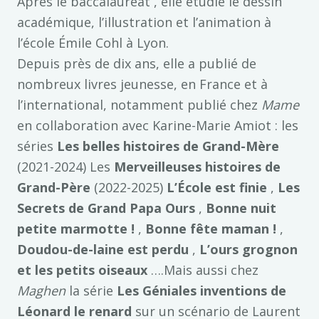
Après le baccalauréat , elle étudie le dessin
académique, l’illustration et l’animation à
l’école Émile Cohl à Lyon.
Depuis près de dix ans, elle a publié de
nombreux livres jeunesse, en France et à
l’international, notamment publié chez
Mame
en collaboration avec Karine-Marie Amiot : les
séries
Les belles histoires de Grand-Mère
(2021-2024) Les
Merveilleuses histoires de
Grand-Père
(2022-2025)
L’École est finie
,
Les
Secrets de Grand Papa Ours
,
Bonne nuit
petite marmotte !
,
Bonne fête maman !
,
Doudou-de-laine est perdu
,
L’ours grognon
et les petits oiseaux
….Mais aussi chez
Maghen
la série
Les Géniales inventions de
Léonard le renard
sur un scénario de Laurent