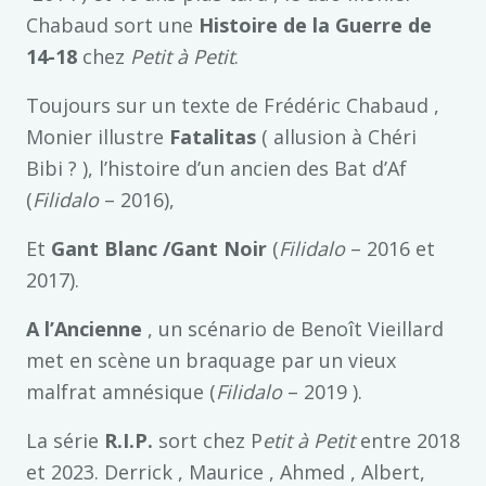
Chabaud sort une
Histoire de la Guerre de
14-18
chez
Petit à Petit
.
Toujours sur un texte de Frédéric Chabaud ,
Monier illustre
Fatalitas
( allusion à Chéri
Bibi ? ), l’histoire d’un ancien des Bat d’Af
(
Filidalo
– 2016),
Et
Gant Blanc /Gant Noir
(
Filidalo
– 2016 et
2017).
A l’Ancienne
, un scénario de Benoît Vieillard
met en scène un braquage par un vieux
malfrat amnésique (
Filidalo
– 2019 ).
La série
R.I.P.
sort chez P
etit à Petit
entre 2018
et 2023. Derrick , Maurice , Ahmed , Albert,