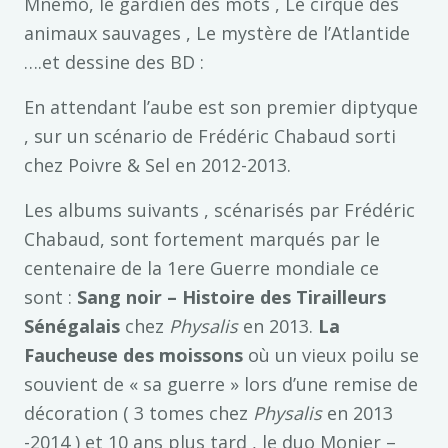
Mnémo, le gardien des mots , Le cirque des
animaux sauvages , Le mystère de l’Atlantide
….et dessine des BD :
En attendant l’aube est son premier diptyque
, sur un scénario de Frédéric Chabaud sorti
chez Poivre & Sel en 2012-2013.
Les albums suivants , scénarisés par Frédéric
Chabaud, sont fortement marqués par le
centenaire de la 1ere Guerre mondiale ce
sont :
Sang noir –
Histoire des Tirailleurs
Sénégalais
chez
Physalis
en 2013.
La
Fa
ucheuse des moissons
où un vieux poilu se
souvient de « sa guerre » lors d’une remise de
décoration ( 3 tomes chez
Physalis
en 2013
-2014 ) et 10 ans plus tard , le duo Monier –