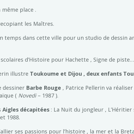
la même place .
recopiant les Maîtres.
 un temps dans cette ville pour un studio de dessin a
s scolaires d’Histoire pour Hachette , Signe de piste…
erin illustre
Toukoume et Dijou , deux enfants Tou
de dessiner
Barbe Rouge
, Patrice Pellerin va réalise
maïque (
Novedi
– 1987 ).
s
Aigles décapitées
: La Nuit du jongleur , L’Héritie
et 1988.
allier ses passions pour l’histoire , la mer et la Bre